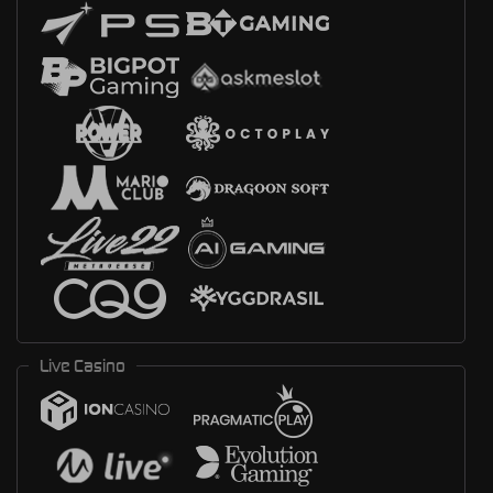
Live Casino