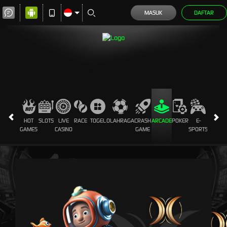
MASUK
DAFTAR
HOT
SLOTS
LIVE
RACE
TOGEL
OLAHRAGA
CRASH
ARCADE
POKER
E-
SABUN
GAMES
CASINO
GAME
SPORTS
AYAM