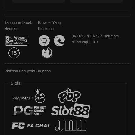
Tanggung Jawab
Browser Yang
Bermain
Didukung
©2026 POLA777. Hak cipta
dilindungi | 18+
Platform Penyedia Layanan
Slots