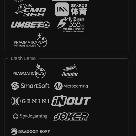
Crash Game