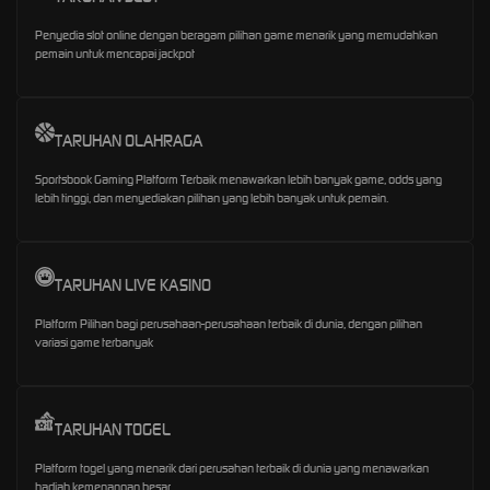
Penyedia slot online dengan beragam pilihan game menarik yang memudahkan
pemain untuk mencapai jackpot
TARUHAN OLAHRAGA
Sportsbook Gaming Platform Terbaik menawarkan lebih banyak game, odds yang
lebih tinggi, dan menyediakan pilihan yang lebih banyak untuk pemain.
TARUHAN LIVE KASINO
Platform Pilihan bagi perusahaan-perusahaan terbaik di dunia, dengan pilihan
variasi game terbanyak
TARUHAN TOGEL
Platform togel yang menarik dari perusahan terbaik di dunia yang menawarkan
hadiah kemenangan besar