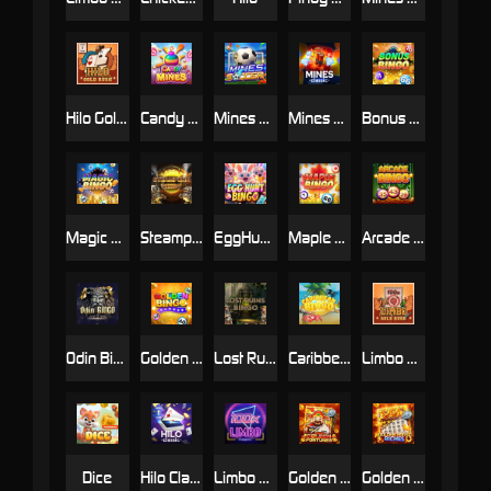
Hilo Gold Rush
Candy Mines
Mines Soccer
Mines Classic
Bonus Bingo
Magic Bingo
Steampunk
EggHunt Bingo
Maple Bingo
Arcade Bingo
Odin Bingo
Golden Bingo
Lost Ruins
Caribbean Bingo
Limbo Gold Rush
Dice
Hilo Classic
Limbo Neon
Golden Fortunes
Golden Horse Riches