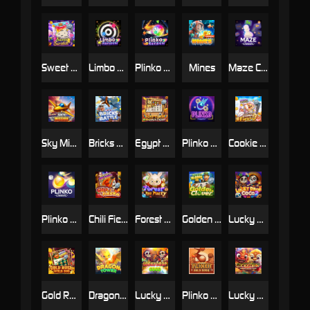
Sweet Scratch
Limbo Rainbow
Plinko Rainbow
Mines
Maze Classic
Sky Mission
Bricks Battle
Egypt Gem Scratch
Plinko Neon
Cookie Fiesta
Plinko Classic
Chili Fiesta
Forest Tea Party
Golden Clover
Lucky Drop: Coco 2
Gold Rush: Wild Dig
Dragon Tower
Lucky Drop-Coco
Plinko Gold Rush
Lucky Drop-GongXiFaChai