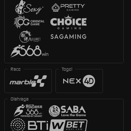
Race
Togel
Olahraga