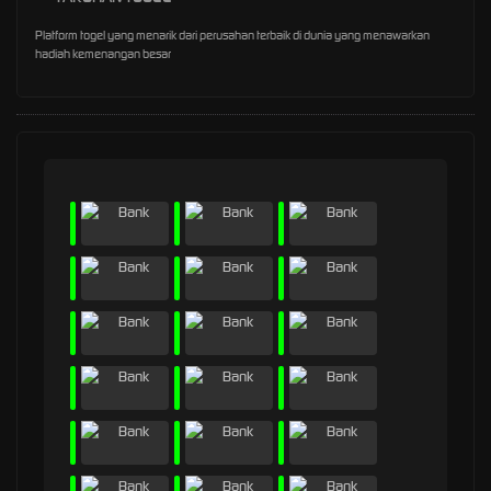
Platform togel yang menarik dari perusahan terbaik di dunia yang menawarkan
hadiah kemenangan besar