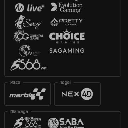
Race
Togel
Olahraga